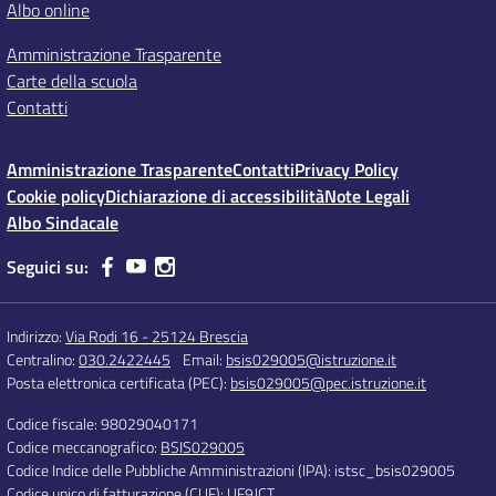
Albo online
Amministrazione Trasparente
Carte della scuola
Contatti
Amministrazione Trasparente
Contatti
Privacy Policy
Cookie policy
Dichiarazione di accessibilità
Note Legali
Albo Sindacale
Seguici su:
Indirizzo:
Via Rodi 16 - 25124 Brescia
Centralino:
030.2422445
Email:
bsis029005@istruzione.it
Posta elettronica certificata (PEC):
bsis029005@pec.istruzione.it
Codice fiscale: 98029040171
Codice meccanografico:
BSIS029005
Codice Indice delle Pubbliche Amministrazioni (IPA): istsc_bsis029005
Codice unico di fatturazione (CUF): UF9JCT