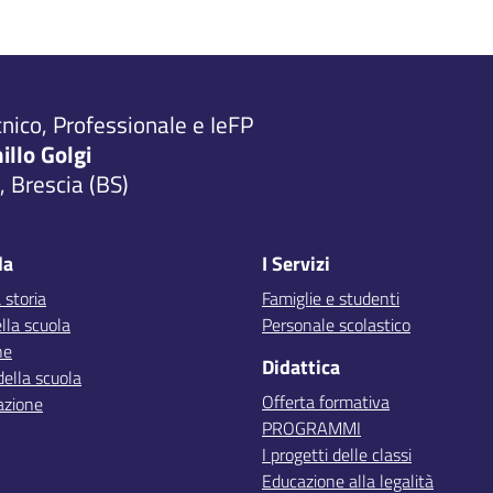
cnico, Professionale e IeFP
millo Golgi
 Brescia (BS)
la
I Servizi
 storia
Famiglie e studenti
lla scuola
Personale scolastico
ne
Didattica
della scuola
Offerta formativa
azione
PROGRAMMI
I progetti delle classi
Educazione alla legalità