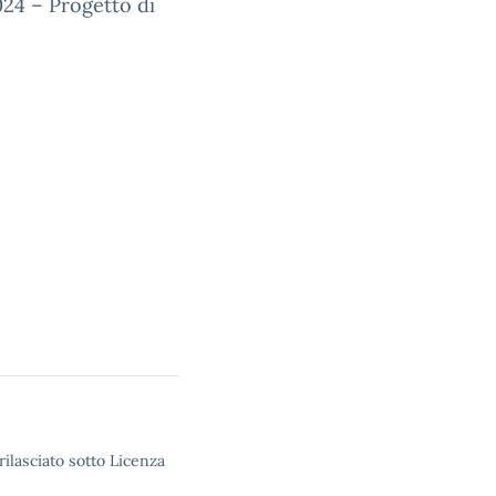
024 – Progetto di
rilasciato sotto Licenza