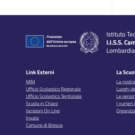
Istituto Te
I.I.S.S. Ca
Lombardia,
Link Esterni
La Scuo
MIM
La nostra
Ufficio Scolastico Regionale
Luoghi de
Ufficio Scolastico Territoriale
Le perso
Scuola in Chiaro
I numeri 
Iscrizioni On Line
Organizz
Invalsi
Comune di Brescia