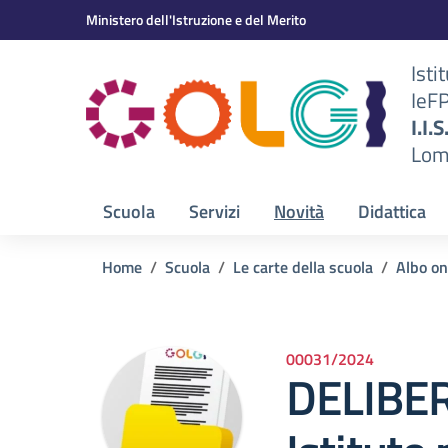
Vai ai contenuti
Vai al menu di navigazione
Vai al footer
Ministero dell'Istruzione e del Merito
Isti
IeF
BS)
I.I.
Lom
Scuola
Servizi
Novità
Didattica
Home
Scuola
Le carte della scuola
Albo on
00031/2024
DELIBER