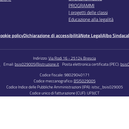
PROGRAMMI
I progetti delle classi
Educazione alla legalità
ookie policy
Dichiarazione di accessibilità
Note Legali
Albo Sindaca
Indirizzo:
Via Rodi 16 - 25124 Brescia
5
Email:
bsis029005@istruzione.it
Posta elettronica certificata (PEC):
bsis
Codice fiscale: 98029040171
Codice meccanografico:
BSIS029005
Codice Indice delle Pubbliche Amministrazioni (IPA): istsc_bsis029005
Codice unico di fatturazione (CUF): UF9JCT