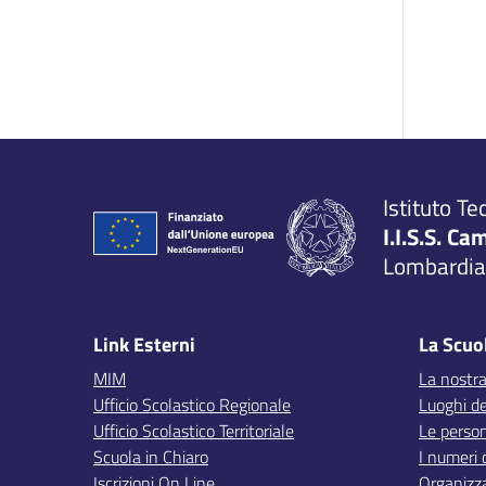
Istituto Te
I.I.S.S. Ca
Lombardia,
Link Esterni
La Scuo
MIM
La nostra
Ufficio Scolastico Regionale
Luoghi de
Ufficio Scolastico Territoriale
Le perso
Scuola in Chiaro
I numeri 
Iscrizioni On Line
Organizz