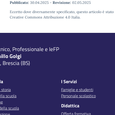
Pubblicato:
30.04.2025
-
Revisione:
02.05.2025
Eccetto dove diversamente specificato, questo articolo è stato 
Creative Commons Attribuzione 4.0 Italia.
cnico, Professionale e IeFP
millo Golgi
 Brescia (BS)
la
I Servizi
 storia
Famiglie e studenti
lla scuola
Personale scolastico
ne
Didattica
della scuola
Offerta formativa
azione