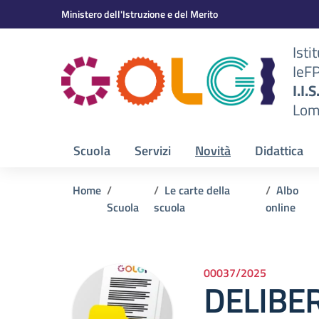
Vai ai contenuti
Vai al menu di navigazione
Vai al footer
Ministero dell'Istruzione e del Merito
Isti
IeF
BS)
I.I.
Lom
Scuola
Servizi
Novità
Didattica
Home
Le carte della
Albo
Scuola
scuola
online
00037/2025
DELIBER