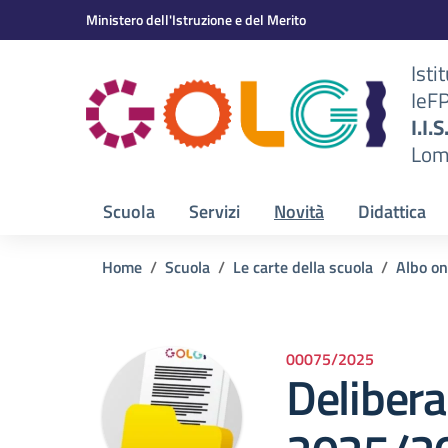
Vai ai contenuti
Vai al menu di navigazione
Vai al footer
Ministero dell'Istruzione e del Merito
Isti
IeF
BS)
I.I.
Lom
Scuola
Servizi
Novità
Didattica
Home
Scuola
Le carte della scuola
Albo on
00075/2025
Delibera