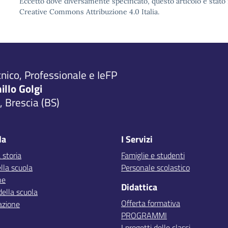
Eccetto dove diversamente specificato, questo articolo è stato 
Creative Commons Attribuzione 4.0 Italia.
cnico, Professionale e IeFP
millo Golgi
 Brescia (BS)
la
I Servizi
 storia
Famiglie e studenti
lla scuola
Personale scolastico
ne
Didattica
della scuola
Offerta formativa
azione
PROGRAMMI
I progetti delle classi