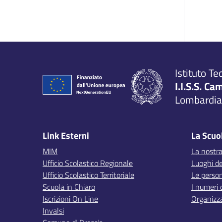
Istituto Te
I.I.S.S. Ca
Lombardia,
Link Esterni
La Scuo
MIM
La nostra
Ufficio Scolastico Regionale
Luoghi de
Ufficio Scolastico Territoriale
Le perso
Scuola in Chiaro
I numeri 
Iscrizioni On Line
Organizz
Invalsi