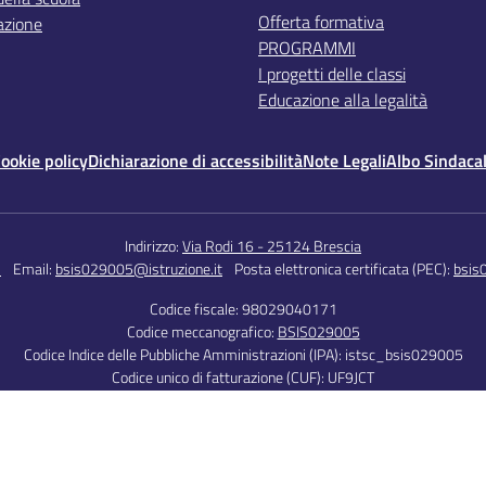
Offerta formativa
azione
PROGRAMMI
I progetti delle classi
Educazione alla legalità
ookie policy
Dichiarazione di accessibilità
Note Legali
Albo Sindaca
Indirizzo:
Via Rodi 16 - 25124 Brescia
5
Email:
bsis029005@istruzione.it
Posta elettronica certificata (PEC):
bsis
Codice fiscale: 98029040171
Codice meccanografico:
BSIS029005
Codice Indice delle Pubbliche Amministrazioni (IPA): istsc_bsis029005
Codice unico di fatturazione (CUF): UF9JCT