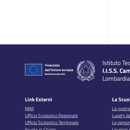
Istituto Te
I.I.S.S. Ca
Lombardia,
Link Esterni
La Scuo
MIM
La nostra
Ufficio Scolastico Regionale
Luoghi de
Ufficio Scolastico Territoriale
Le perso
Scuola in Chiaro
I numeri 