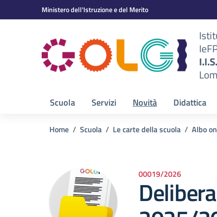
Vai ai contenuti
Vai al menu di navigazione
Vai al footer
Ministero dell'Istruzione e del Merito
Isti
IeF
BS)
I.I.
Lom
Scuola
Servizi
Novità
Didattica
Home
Scuola
Le carte della scuola
Albo on
00019/2026
Delibera