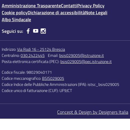
Amministrazione Trasparente
Contatti
Privacy Policy
Cookie policy
Dichiarazione di accessibilità
Note Legali
Albo Sindacale
Seguici su:
Indirizzo:
Via Rodi 16 - 25124 Brescia
Centralino:
030.2422445
Email:
bsis029005@istruzione.it
Posta elettronica certificata (PEC):
bsis029005@pec.istruzione.it
Codice fiscale: 98029040171
Codice meccanografico:
BSIS029005
Codice Indice delle Pubbliche Amministrazioni (IPA): istsc_bsis029005
Codice unico di fatturazione (CUF): UF9JCT
Concept & Design by Designers Italia