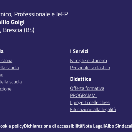
cnico, Professionale e IeFP
millo Golgi
 Brescia (BS)
la
I Servizi
 storia
Famiglie e studenti
lla scuola
Personale scolastico
ne
Didattica
della scuola
Offerta formativa
azione
PROGRAMMI
I progetti delle classi
Educazione alla legalità
ookie policy
Dichiarazione di accessibilità
Note Legali
Albo Sindaca