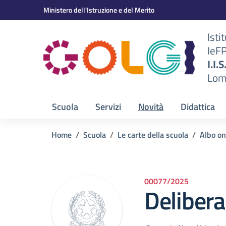
Vai ai contenuti
Vai al menu di navigazione
Vai al footer
Ministero dell'Istruzione e del Merito
Isti
IeF
BS)
I.I.
Lom
Scuola
Servizi
Novità
Didattica
Home
Scuola
Le carte della scuola
Albo on
00077/2025
Delibera