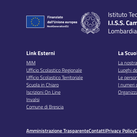
Istituto Te
I.I.S.S. Ca
Lombardia,
Link Esterni
La Scuo
MIM
La nostra
Ufficio Scolastico Regionale
Luoghi de
Ufficio Scolastico Territoriale
Le perso
Scuola in Chiaro
I numeri 
Iscrizioni On Line
Organizz
Invalsi
Comune di Brescia
Amministrazione Trasparente
Contatti
Privacy Policy
C