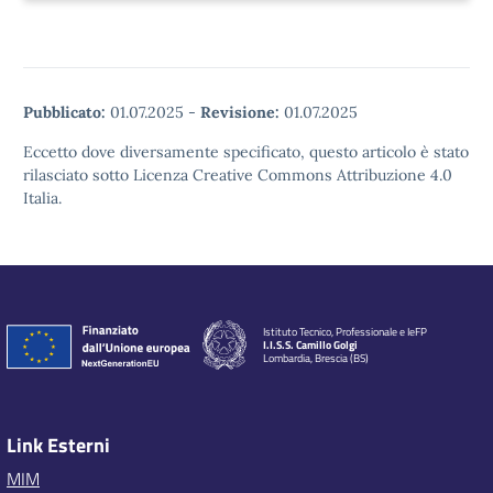
Pubblicato:
01.07.2025
-
Revisione:
01.07.2025
Eccetto dove diversamente specificato, questo articolo è stato
rilasciato sotto Licenza Creative Commons Attribuzione 4.0
Italia.
Istituto Tecnico, Professionale e IeFP
I.I.S.S. Camillo Golgi
Lombardia, Brescia (BS)
Link Esterni
MIM