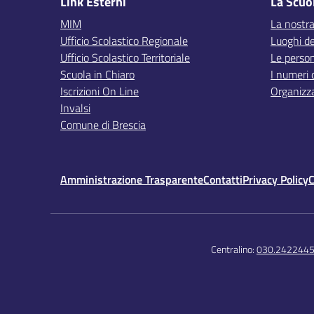
Link Esterni
La Scuo
MIM
La nostra
Ufficio Scolastico Regionale
Luoghi de
Ufficio Scolastico Territoriale
Le perso
Scuola in Chiaro
I numeri 
Iscrizioni On Line
Organizz
Invalsi
Comune di Brescia
Amministrazione Trasparente
Contatti
Privacy Policy
C
Centralino:
030.242244