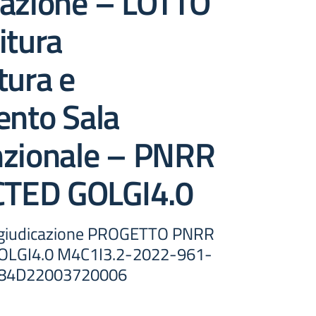
cazione – LOTTO
itura
tura e
ento Sala
nzionale – PNRR
TED GOLGI4.0
ggiudicazione PROGETTO PNRR
LGI4.0 M4C1I3.2-2022-961-
H84D22003720006