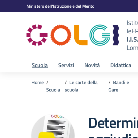
Vai ai contenuti
Vai al menu di navigazione
Vai al footer
Ministero dell'Istruzione e del Merito
Isti
IeF
BS)
I.I.
Lom
Scuola
Servizi
Novità
Didattica
Home
Le carte della
Bandi e
Scuola
scuola
Gare
Determi