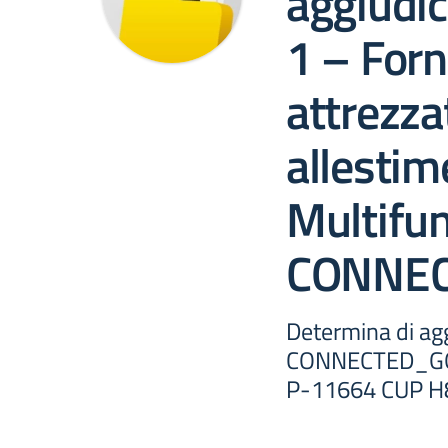
aggiudi
1 – Forn
attrezza
allestim
Multifu
CONNEC
Determina di a
CONNECTED_GO
P-11664 CUP 