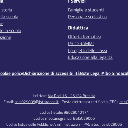
la
I Servizi
 storia
Famiglie e studenti
lla scuola
Personale scolastico
ne
Didattica
della scuola
Offerta formativa
azione
PROGRAMMI
I progetti delle classi
Educazione alla legalità
ookie policy
Dichiarazione di accessibilità
Note Legali
Albo Sindaca
Indirizzo:
Via Rodi 16 - 25124 Brescia
5
Email:
bsis029005@istruzione.it
Posta elettronica certificata (PEC):
bsis
Codice fiscale: 98029040171
Codice meccanografico:
BSIS029005
Codice Indice delle Pubbliche Amministrazioni (IPA): istsc_bsis029005