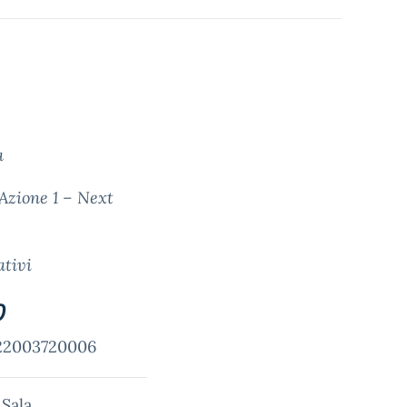
ca
Azione 1 – Next
tivi
0
2003720006
 Sala