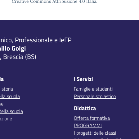
Creative Commons Attribuzione 4.0 Italia.
cnico, Professionale e IeFP
millo Golgi
 Brescia (BS)
la
I Servizi
 storia
Famiglie e studenti
lla scuola
Personale scolastico
ne
Didattica
della scuola
Offerta formativa
azione
PROGRAMMI
I progetti delle classi