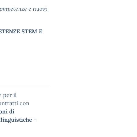
competenze e nuovi
ETENZE STEM E
 per il
ntratti con
oni di
linguistiche
–