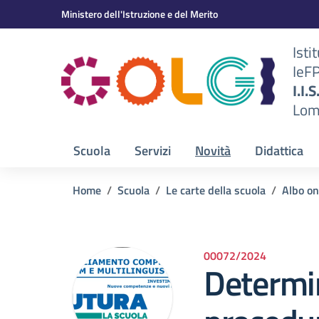
Vai ai contenuti
Vai al menu di navigazione
Vai al footer
Ministero dell'Istruzione e del Merito
Isti
IeF
BS)
I.I.
Lom
Scuola
Servizi
Novità
Didattica
Home
Scuola
Le carte della scuola
Albo on
00072/2024
Determin