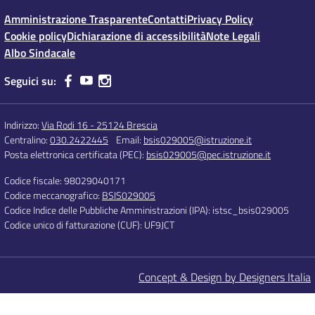
Amministrazione Trasparente
Contatti
Privacy Policy
Cookie policy
Dichiarazione di accessibilità
Note Legali
Albo Sindacale
Seguici su:
Indirizzo:
Via Rodi 16 - 25124 Brescia
Centralino:
030.2422445
Email:
bsis029005@istruzione.it
Posta elettronica certificata (PEC):
bsis029005@pec.istruzione.it
Codice fiscale: 98029040171
Codice meccanografico:
BSIS029005
Codice Indice delle Pubbliche Amministrazioni (IPA): istsc_bsis029005
Codice unico di fatturazione (CUF): UF9JCT
Concept & Design by Designers Italia