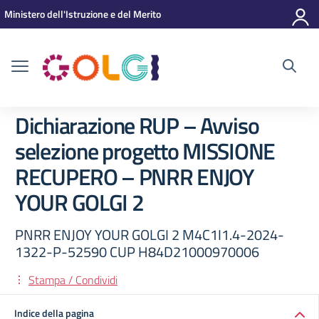
Vai ai contenuti
Vai al menu di navigazione
Vai al footer
Ministero dell'Istruzione e del Merito
Dichiarazione RUP – Avviso
selezione progetto MISSIONE
RECUPERO – PNRR ENJOY
YOUR GOLGI 2
PNRR ENJOY YOUR GOLGI 2 M4C1I1.4-2024-
1322-P-52590 CUP H84D21000970006
Stampa / Condividi
Indice della pagina