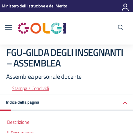
Vai ai contenuti
Vai al menu di navigazione
Vai al footer
Ministero dell'Istruzione e del Merito
FGU-GILDA DEGLI INSEGNANTI
– ASSEMBLEA
Assemblea personale docente
Stampa / Condividi
Indice della pagina
Descrizione
Il Documento