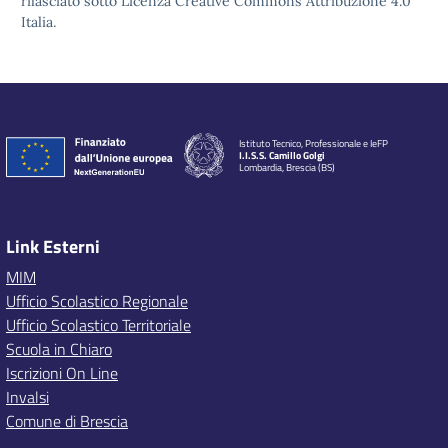
rilasciato sotto Licenza Creative Commons Attribuzione 4.0
Italia.
Istituto Tecnico, Professionale e IeFP
I.I.S.S. Camillo Golgi
Lombardia, Brescia (BS)
Link Esterni
MIM
Ufficio Scolastico Regionale
Ufficio Scolastico Territoriale
Scuola in Chiaro
Iscrizioni On Line
Invalsi
Comune di Brescia