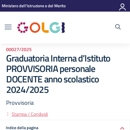
Vai ai contenuti
Vai al menu di navigazione
Vai al footer
Ministero dell'Istruzione e del Merito
00027/2025
Graduatoria Interna d’Istituto
PROVVISORIA personale
DOCENTE anno scolastico
2024/2025
Provvisoria
Stampa / Condividi
Indice della pagina