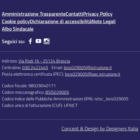
Amministrazione Trasparente
Contatti
Privacy Policy
Cookie policy
Dichiarazione di accessibilità
Note Legali
Albo Sindacale
Seguici su:
Indirizzo:
Via Rodi 16 - 25124 Brescia
Centralino:
030.2422445
Email:
bsis029005@istruzione.it
Posta elettronica certificata (PEC):
bsis029005@pec.istruzione.it
Codice fiscale: 98029040171
Codice meccanografico:
BSIS029005
Codice Indice delle Pubbliche Amministrazioni (IPA): istsc_bsis029005
Codice unico di fatturazione (CUF): UF9JCT
Concept & Design by Designers Italia