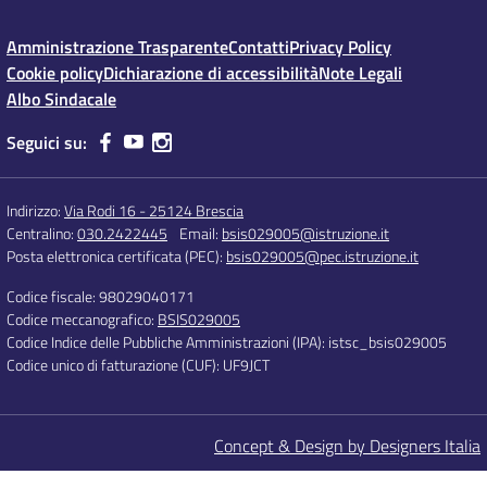
Amministrazione Trasparente
Contatti
Privacy Policy
Cookie policy
Dichiarazione di accessibilità
Note Legali
Albo Sindacale
Seguici su:
Indirizzo:
Via Rodi 16 - 25124 Brescia
Centralino:
030.2422445
Email:
bsis029005@istruzione.it
Posta elettronica certificata (PEC):
bsis029005@pec.istruzione.it
Codice fiscale: 98029040171
Codice meccanografico:
BSIS029005
Codice Indice delle Pubbliche Amministrazioni (IPA): istsc_bsis029005
Codice unico di fatturazione (CUF): UF9JCT
Concept & Design by Designers Italia