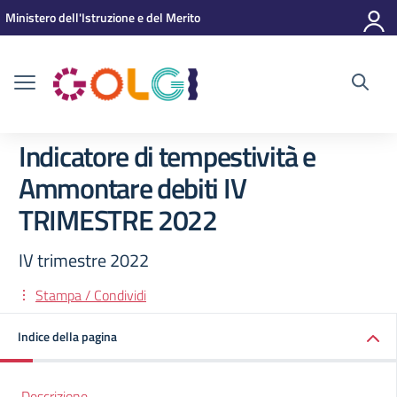
Vai ai contenuti
Vai al menu di navigazione
Vai al footer
Ministero dell'Istruzione e del Merito
Indicatore di tempestività e
Ammontare debiti IV
TRIMESTRE 2022
IV trimestre 2022
Stampa / Condividi
Indice della pagina
Descrizione