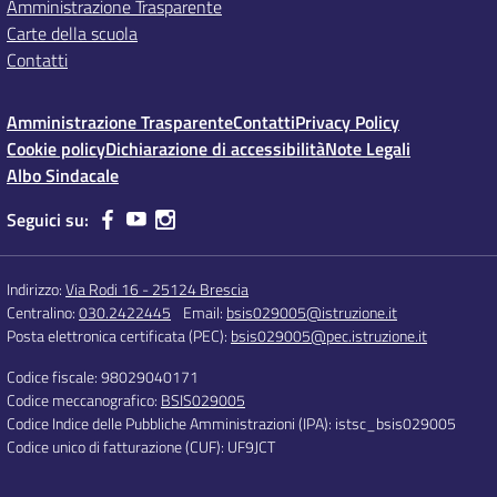
Amministrazione Trasparente
Carte della scuola
Contatti
Amministrazione Trasparente
Contatti
Privacy Policy
Cookie policy
Dichiarazione di accessibilità
Note Legali
Albo Sindacale
Seguici su:
Indirizzo:
Via Rodi 16 - 25124 Brescia
Centralino:
030.2422445
Email:
bsis029005@istruzione.it
Posta elettronica certificata (PEC):
bsis029005@pec.istruzione.it
Codice fiscale: 98029040171
Codice meccanografico:
BSIS029005
Codice Indice delle Pubbliche Amministrazioni (IPA): istsc_bsis029005
Codice unico di fatturazione (CUF): UF9JCT