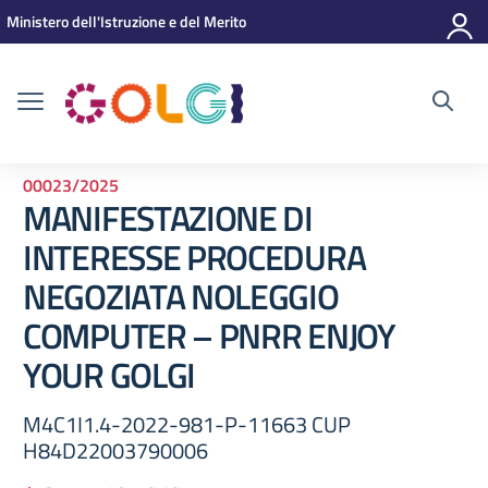
Vai ai contenuti
Vai al menu di navigazione
Vai al footer
Ministero dell'Istruzione e del Merito
00023/2025
MANIFESTAZIONE DI
INTERESSE PROCEDURA
NEGOZIATA NOLEGGIO
COMPUTER – PNRR ENJOY
YOUR GOLGI
M4C1I1.4-2022-981-P-11663 CUP
H84D22003790006