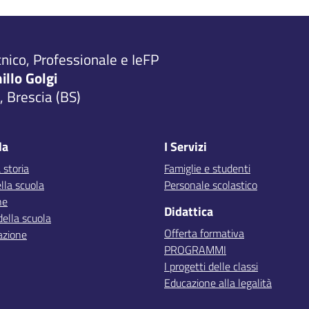
cnico, Professionale e IeFP
millo Golgi
 Brescia (BS)
la
I Servizi
 storia
Famiglie e studenti
lla scuola
Personale scolastico
ne
Didattica
della scuola
Offerta formativa
azione
PROGRAMMI
I progetti delle classi
Educazione alla legalità