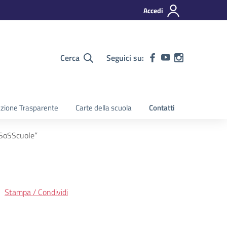
Accedi
Cerca
Seguici su:
zione Trasparente
Carte della scuola
Contatti
“SoSScuole”
Stampa / Condividi