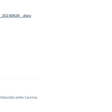
_20230926_.docx
rilasciato sotto Licenza