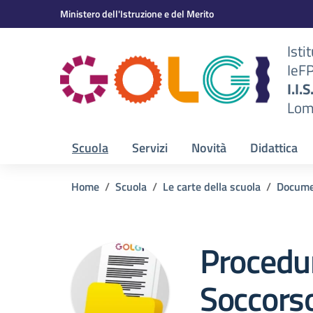
Vai ai contenuti
Vai al menu di navigazione
Vai al footer
Ministero dell'Istruzione e del Merito
Isti
IeF
BS)
I.I.
Lom
Scuola
Servizi
Novità
Didattica
Home
Scuola
Le carte della scuola
Docume
Procedu
Soccorso