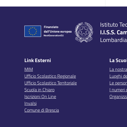
Istituto Te
I.I.S.S. Ca
Lombardia,
Link Esterni
La Scuo
MIM
La nostra
Ufficio Scolastico Regionale
Luoghi de
Ufficio Scolastico Territoriale
Le perso
Scuola in Chiaro
I numeri 
Iscrizioni On Line
Organizz
Invalsi
Comune di Brescia