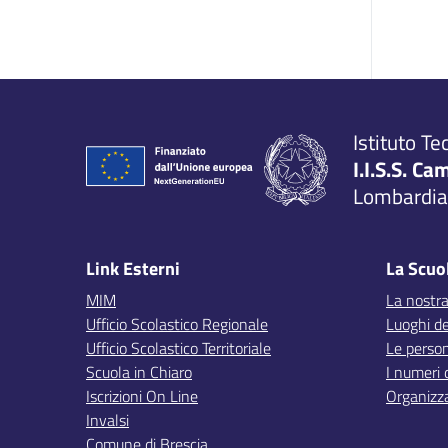
Istituto Te
I.I.S.S. Ca
Lombardia,
Link Esterni
La Scuo
MIM
La nostra
Ufficio Scolastico Regionale
Luoghi de
Ufficio Scolastico Territoriale
Le perso
Scuola in Chiaro
I numeri 
Iscrizioni On Line
Organizz
Invalsi
Comune di Brescia