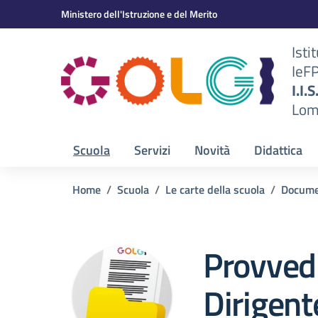
Vai ai contenuti
Vai al menu di navigazione
Vai al footer
Ministero dell'Istruzione e del Merito
Isti
IeF
BS)
I.I.
Lom
Scuola
Servizi
Novità
Didattica
Home
Scuola
Le carte della scuola
Docume
Provved
Dirigen