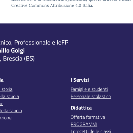
Creative Commons Attribuzione 4.0 Italia.
cnico, Professionale e IeFP
millo Golgi
 Brescia (BS)
la
I Servizi
 storia
Famiglie e studenti
lla scuola
Personale scolastico
ne
Didattica
della scuola
Offerta formativa
azione
PROGRAMMI
I progetti delle classi