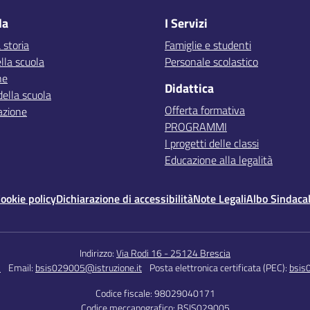
la
I Servizi
 storia
Famiglie e studenti
lla scuola
Personale scolastico
ne
Didattica
della scuola
Offerta formativa
azione
PROGRAMMI
I progetti delle classi
Educazione alla legalità
ookie policy
Dichiarazione di accessibilità
Note Legali
Albo Sindaca
Indirizzo:
Via Rodi 16 - 25124 Brescia
5
Email:
bsis029005@istruzione.it
Posta elettronica certificata (PEC):
bsis
Codice fiscale: 98029040171
Codice meccanografico:
BSIS029005