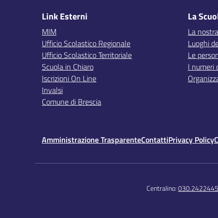
Link Esterni
La Scuo
MIM
La nostra
Ufficio Scolastico Regionale
Luoghi de
Ufficio Scolastico Territoriale
Le perso
Scuola in Chiaro
I numeri 
Iscrizioni On Line
Organizz
Invalsi
Comune di Brescia
Amministrazione Trasparente
Contatti
Privacy Policy
C
Centralino:
030.242244