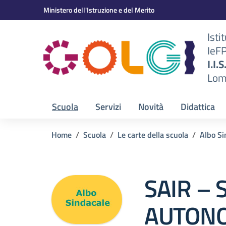
Vai ai contenuti
Vai al menu di navigazione
Vai al footer
Ministero dell'Istruzione e del Merito
Isti
IeF
BS)
I.I.
Lom
Scuola
Servizi
Novità
Didattica
Home
Scuola
Le carte della scuola
Albo Si
SAIR – 
AUTON