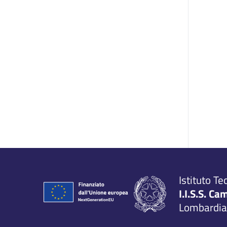
Istituto Te
I.I.S.S. Ca
Lombardia,