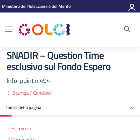
Vai ai contenuti
Vai al menu di navigazione
Vai al footer
Ministero dell'Istruzione e del Merito
SNADIR – Question Time
esclusivo sul Fondo Espero
Info-point n.494
Stampa / Condividi
Indice della pagina
Descrizione
Il Documento