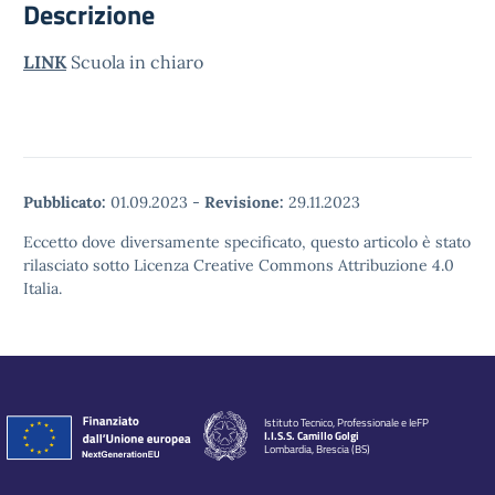
Descrizione
LINK
Scuola in chiaro
Pubblicato:
01.09.2023
-
Revisione:
29.11.2023
Eccetto dove diversamente specificato, questo articolo è stato
rilasciato sotto Licenza Creative Commons Attribuzione 4.0
Italia.
Istituto Tecnico, Professionale e IeFP
I.I.S.S. Camillo Golgi
Lombardia, Brescia (BS)