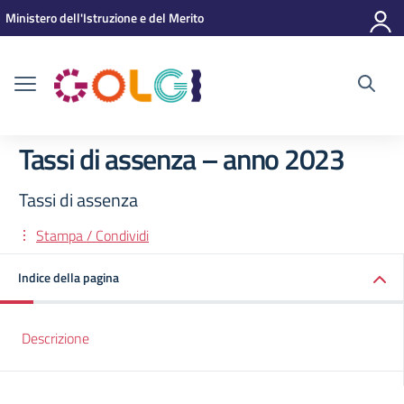
Vai ai contenuti
Vai al menu di navigazione
Vai al footer
Ministero dell'Istruzione e del Merito
Tassi di assenza – anno 2023
Tassi di assenza
Stampa / Condividi
Indice della pagina
Descrizione