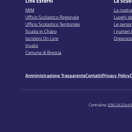
Link Esterni
La Scuo
MIM
La nostra
Ufficio Scolastico Regionale
Luoghi de
Ufficio Scolastico Territoriale
Le perso
Scuola in Chiaro
I numeri 
Iscrizioni On Line
Organizz
Invalsi
Comune di Brescia
Amministrazione Trasparente
Contatti
Privacy Policy
C
Centralino:
030.242244