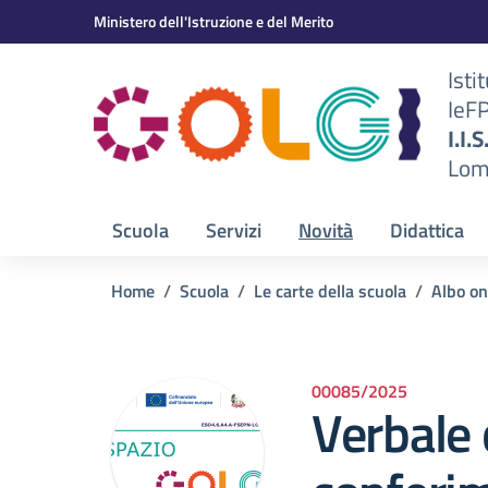
Vai ai contenuti
Vai al menu di navigazione
Vai al footer
Ministero dell'Istruzione e del Merito
Isti
IeF
BS)
I.I.
Lom
Scuola
Servizi
Novità
Didattica
Home
Scuola
Le carte della scuola
Albo on
00085/2025
Verbale 