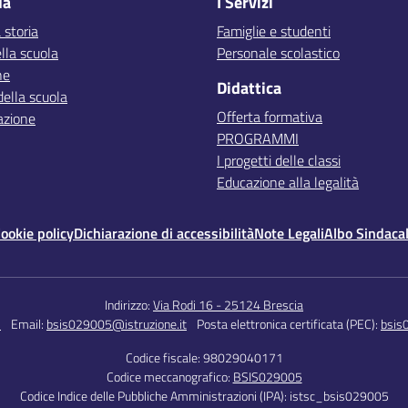
la
I Servizi
 storia
Famiglie e studenti
lla scuola
Personale scolastico
ne
Didattica
della scuola
Offerta formativa
azione
PROGRAMMI
I progetti delle classi
Educazione alla legalità
ookie policy
Dichiarazione di accessibilità
Note Legali
Albo Sindaca
Indirizzo:
Via Rodi 16 - 25124 Brescia
5
Email:
bsis029005@istruzione.it
Posta elettronica certificata (PEC):
bsis
Codice fiscale: 98029040171
Codice meccanografico:
BSIS029005
Codice Indice delle Pubbliche Amministrazioni (IPA): istsc_bsis029005