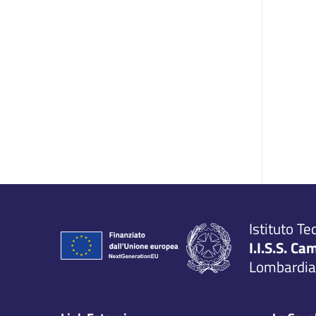
Istituto Te
I.I.S.S. Ca
Lombardia,