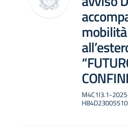
avviso D
accompa
mobilita
all’ester
“FUTUR
CONFINI
M4C1I3.1-2025
H84D23005510