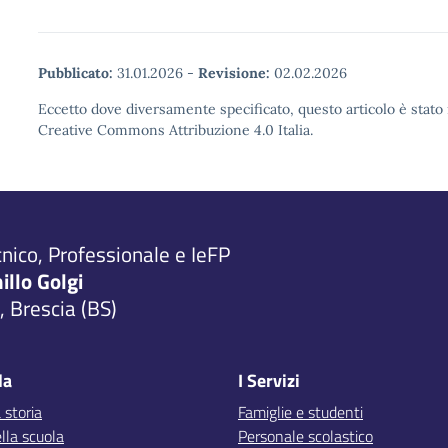
Pubblicato:
31.01.2026
-
Revisione:
02.02.2026
Eccetto dove diversamente specificato, questo articolo è stato 
Creative Commons Attribuzione 4.0 Italia.
cnico, Professionale e IeFP
millo Golgi
 Brescia (BS)
la
I Servizi
 storia
Famiglie e studenti
lla scuola
Personale scolastico