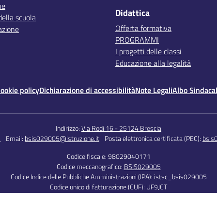
ne
Didattica
della scuola
Offerta formativa
azione
PROGRAMMI
I progetti delle classi
Educazione alla legalità
ookie policy
Dichiarazione di accessibilità
Note Legali
Albo Sindaca
Indirizzo:
Via Rodi 16 - 25124 Brescia
5
Email:
bsis029005@istruzione.it
Posta elettronica certificata (PEC):
bsis
Codice fiscale: 98029040171
Codice meccanografico:
BSIS029005
Codice Indice delle Pubbliche Amministrazioni (IPA): istsc_bsis029005
Codice unico di fatturazione (CUF): UF9JCT