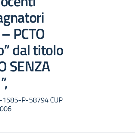
ocenti
gnatori
̀ – PCTO
o” dal titolo
O SENZA
”,
-1585-P-58794 CUP
006