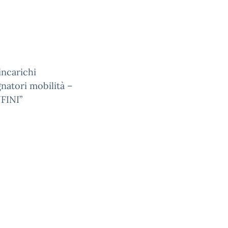
incarichi
atori mobilità –
FINI”