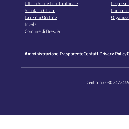
Ufficio Scolastico Territoriale
Le perso
Scuola in Chiaro
I numeri 
Iscrizioni On Line
Organizz
Invalsi
Comune di Brescia
Amministrazione Trasparente
Contatti
Privacy Policy
C
Centralino:
030.242244