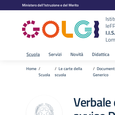
Vai ai contenuti
Vai al menu di navigazione
Vai al footer
Ministero dell'Istruzione e del Merito
Isti
IeF
BS)
I.I.
Lom
Scuola
Servizi
Novità
Didattica
Home
Le carte della
Document
Scuola
scuola
Generico
Verbale 