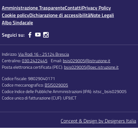
Amministrazione Trasparente
Contatti
Privacy Policy
Cookie policy
Dichiarazione di accessibilità
Note Legali
Albo Sindacale
Seguici su:
Indirizzo:
Via Rodi 16 - 25124 Brescia
Centralino:
030.2422445
Email:
bsis029005@istruzione.it
Posta elettronica certificata (PEC):
bsis029005@pec.istruzione.it
Codice fiscale: 98029040171
Codice meccanografico:
BSIS029005
Codice Indice delle Pubbliche Amministrazioni (IPA): istsc_bsis029005
Codice unico di fatturazione (CUF): UF9JCT
Concept & Design by Designers Italia