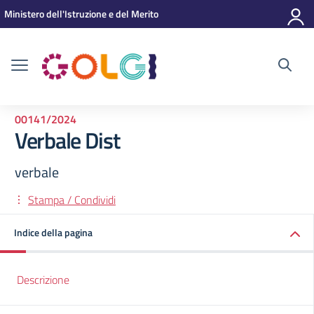
Vai ai contenuti
Vai al menu di navigazione
Vai al footer
Ministero dell'Istruzione e del Merito
00141/2024
Verbale Dist
verbale
Stampa / Condividi
Indice della pagina
Descrizione