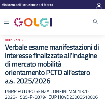
Vai ai contenuti
Vai al menu di navigazione
Vai al footer
Ministero dell'Istruzione e del Merito
00092/2025
Verbale esame manifestazioni di
interesse finalizzate all’indagine
di mercato mobilità
orientamento PCTO all’estero
a.s. 2025/2026
PNRR FUTURO SENZA CONFINI M4C1I3.1-
2025-1585-P-58794 CUP H84D23005510006