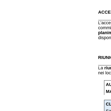
ACCE
L’acce
commis
plani
dispon
RIUN
La
riu
nei loc
A
MA
C
Sa