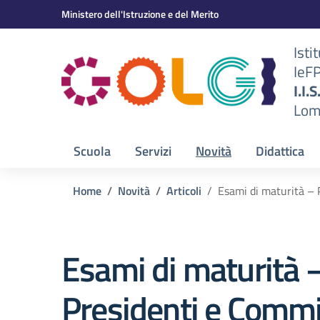
Vai ai contenuti
Vai al menu di navigazione
Vai al footer
Ministero dell'Istruzione e del Merito
Isti
IeF
BS)
I.I.
Lom
Scuola
Servizi
Novità
Didattica
Home
Novità
Articoli
Esami di maturità – 
Esami di maturità 
Presidenti e Commi