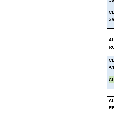
C
Sa
A
R
C
Am
C
A
R