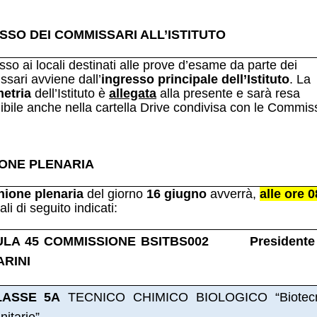
SSO DEI COMMISSARI
ALL’ISTITUTO
sso ai locali destinati alle prove d’esame da parte dei
sari avviene dall’
ingresso principale dell’Istituto
. La
metria
dell’Istituto è
allegata
alla presente e sarà resa
ibile anche nella cartella Drive condivisa con le Commiss
IONE PLENARIA
nione plenaria
del giorno
16 giugno
avverrà,
alle ore 0
ali di seguito indicati:
ULA 45 COMMISSIONE BSITBS002 Presidente
RINI
LASSE 5A
TECNICO CHIMICO BIOLOGICO “Biotecn
nitarie”