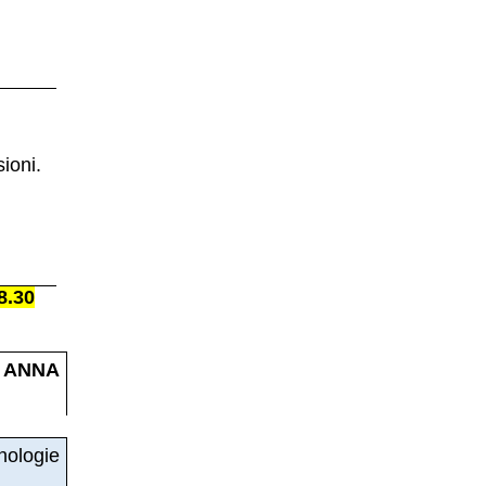
ioni.
8.30
 ANNA
ologie