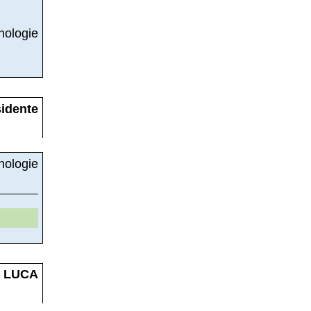
ologie
dente
ologie
 LUCA