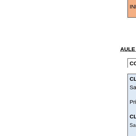
IN
AULE
C
C
Sa
Pr
C
San