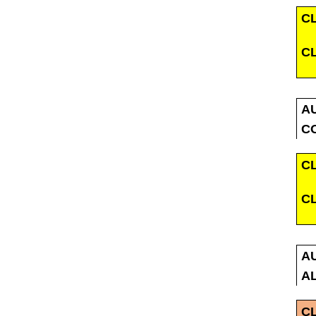
C
C
A
C
C
C
A
A
C