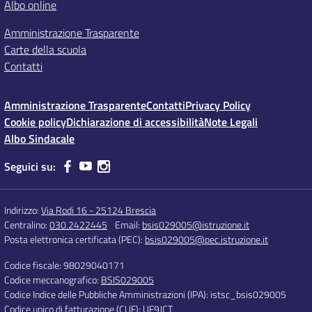
Albo online
Amministrazione Trasparente
Carte della scuola
Contatti
Amministrazione Trasparente
Contatti
Privacy Policy
Cookie policy
Dichiarazione di accessibilità
Note Legali
Albo Sindacale
Seguici su:
Indirizzo:
Via Rodi 16 - 25124 Brescia
Centralino:
030.2422445
Email:
bsis029005@istruzione.it
Posta elettronica certificata (PEC):
bsis029005@pec.istruzione.it
Codice fiscale: 98029040171
Codice meccanografico:
BSIS029005
Codice Indice delle Pubbliche Amministrazioni (IPA): istsc_bsis029005
Codice unico di fatturazione (CUF): UF9JCT