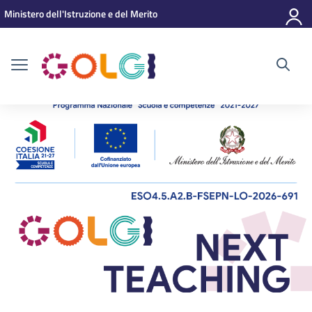
Vai ai contenuti
Vai al menu di navigazione
Vai al footer
Ministero dell'Istruzione e del Merito