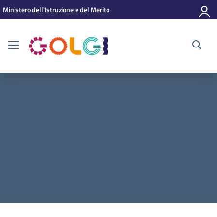
Vai ai contenuti
Vai al menu di navigazione
Vai al footer
Ministero dell'Istruzione e del Merito