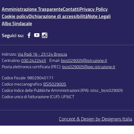
Amministrazione Trasparente
Contatti
Privacy Policy
Cookie policy
Dichiarazione di accessibilità
Note Legali
Albo Sindacale
Seguici su:
Indirizzo:
Via Rodi 16 - 25124 Brescia
Centralino:
030.2422445
Email:
bsis029005@istruzione.it
Posta elettronica certificata (PEC):
bsis029005@pec.istruzione.it
Codice fiscale: 98029040171
Codice meccanografico:
BSIS029005
Codice Indice delle Pubbliche Amministrazioni (IPA): istsc_bsis029005
Codice unico di fatturazione (CUF): UF9JCT
Concept & Design by Designers Italia