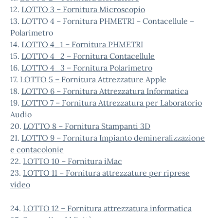
12.
LOTTO 3 – Fornitura Microscopio
13. LOTTO 4 – Fornitura PHMETRI – Contacellule –
Polarimetro
14.
LOTTO 4_1 – Fornitura PHMETRI
15.
LOTTO 4_2 – Fornitura Contacellule
16.
LOTTO 4_3 – Fornitura Polarimetro
17.
LOTTO 5 – Fornitura Attrezzature Apple
18.
LOTTO 6 – Fornitura Attrezzatura Informatica
19.
LOTTO 7 – Fornitura Attrezzatura per Laboratorio
Audio
20.
LOTTO 8 – Fornitura Stampanti 3D
21.
LOTTO 9 – Fornitura Impianto demineralizzazione
e contacolonie
22.
LOTTO 10 – Fornitura iMac
23.
LOTTO 11 – Fornitura attrezzature per riprese
video
24.
LOTTO 12 – Fornitura attrezzatura informatica