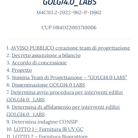
GOLGI4.0_LABS
M4C1I3.2-2022-962-P-11662
CUP H84D22003710006
1.
AVVISO PUBBLICO creazione team di progettazione
2.
Decreto assunzione a bilancio
3.
Accordo di concessione
4.
Progetto
5.
Nomina Team di Progettazione – “GOLGI4.0 LABS”
6.
Disseminazione GOLGI4.0 LABS
7.
Determina avvio procedura per interventi edilizi
GOLGI4.0_LABS
8.
Determina di affidamento per interventi edilizi
GOLGI4.0_LABS
9. Determina indagine CONSIP
10.
LOTTO 1 – Fornitura IR UV GC
11.
LOTTO 2 – Fornitura Bioreattore