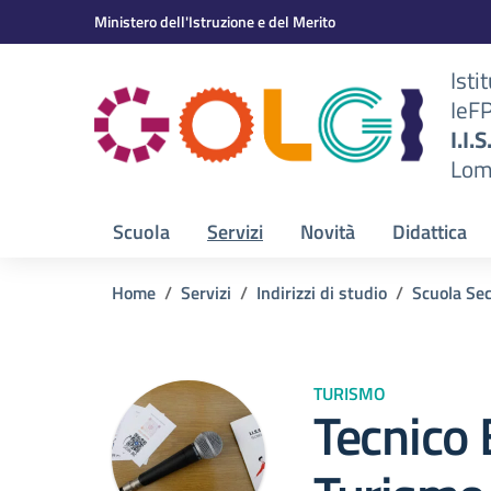
Vai ai contenuti
Vai al menu di navigazione
Vai al footer
Ministero dell'Istruzione e del Merito
Isti
IeF
BS)
I.I.
Lom
Scuola
Servizi
Novità
Didattica
Home
Servizi
Indirizzi di studio
Scuola Se
TURISMO
Tecnico 