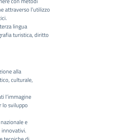
imere con metodi
e attraverso l’utilizzo
ici.
terza lingua
afia turistica, diritto
zione alla
ico, culturale,
ati l’immagine
er lo sviluppo
o nazionale e
 innovativi.
e tecniche di