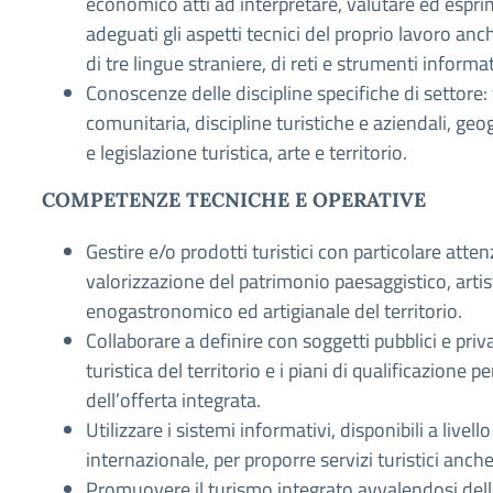
economico atti ad interpretare, valutare ed espr
adeguati gli aspetti tecnici del proprio lavoro anch
di tre lingue straniere, di reti e strumenti informat
Conoscenze delle discipline specifiche di settore: 
comunitaria, discipline turistiche e aziendali, geogr
e legislazione turistica, arte e territorio.
COMPETENZE TECNICHE E OPERATIVE
Gestire e/o prodotti turistici con particolare atten
valorizzazione del patrimonio paesaggistico, artist
enogastronomico ed artigianale del territorio.
Collaborare a definire con soggetti pubblici e priv
turistica del territorio e i piani di qualificazione p
dell’offerta integrata.
Utilizzare i sistemi informativi, disponibili a livell
internazionale, per proporre servizi turistici anche
Promuovere il turismo integrato avvalendosi dell