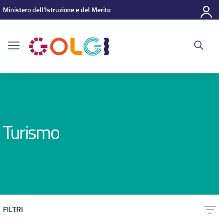
Vai ai contenuti
Vai al menu di navigazione
Vai al footer
Ministero dell'Istruzione e del Merito
Turismo
FILTRI