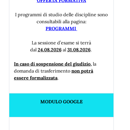
OFFERTA FORMATIVA
I programmi di studio delle discipline sono
consultabili alla pagina:
PROGRAMMI
La sessione d’esame si terrà
dal
2
4
.08.
2026
al
3
1
.08.202
6
.
I
n caso di sospensione del giudizio
,
la
domanda di trasferimento
non potr
à
essere formalizzata
.
MODULO GOOGLE