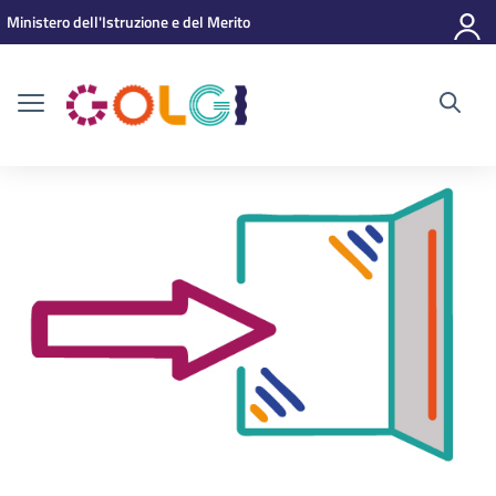
Vai ai contenuti
Vai al menu di navigazione
Vai al footer
Ministero dell'Istruzione e del Merito