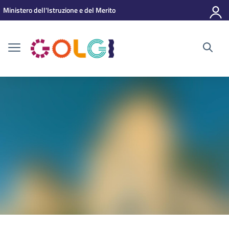
Vai ai contenuti
Vai al menu di navigazione
Vai al footer
Ministero dell'Istruzione e del Merito