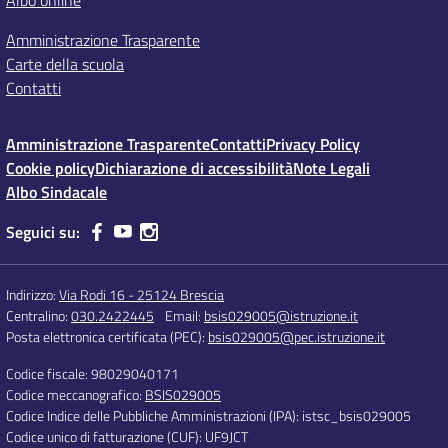
Albo online
Amministrazione Trasparente
Carte della scuola
Contatti
Amministrazione Trasparente
Contatti
Privacy Policy
Cookie policy
Dichiarazione di accessibilità
Note Legali
Albo Sindacale
Seguici su:
Indirizzo:
Via Rodi 16 - 25124 Brescia
Centralino:
030.2422445
Email:
bsis029005@istruzione.it
Posta elettronica certificata (PEC):
bsis029005@pec.istruzione.it
Codice fiscale: 98029040171
Codice meccanografico:
BSIS029005
Codice Indice delle Pubbliche Amministrazioni (IPA): istsc_bsis029005
Codice unico di fatturazione (CUF): UF9JCT