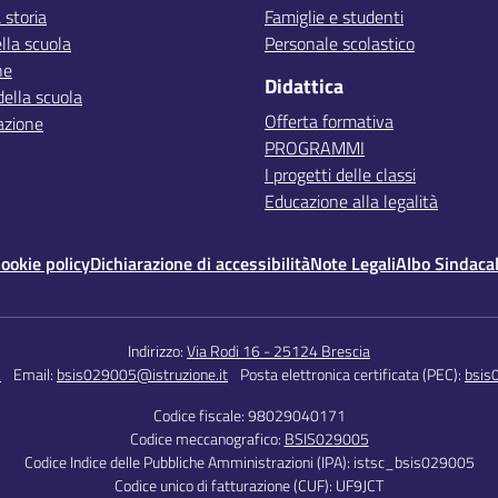
 storia
Famiglie e studenti
lla scuola
Personale scolastico
ne
Didattica
della scuola
Offerta formativa
azione
PROGRAMMI
I progetti delle classi
Educazione alla legalità
ookie policy
Dichiarazione di accessibilità
Note Legali
Albo Sindaca
Indirizzo:
Via Rodi 16 - 25124 Brescia
5
Email:
bsis029005@istruzione.it
Posta elettronica certificata (PEC):
bsis
Codice fiscale: 98029040171
Codice meccanografico:
BSIS029005
Codice Indice delle Pubbliche Amministrazioni (IPA): istsc_bsis029005
Codice unico di fatturazione (CUF): UF9JCT