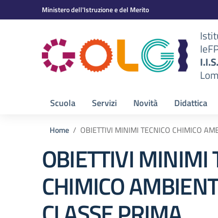
Vai ai contenuti
Vai al menu di navigazione
Vai al footer
Ministero dell'Istruzione e del Merito
Isti
IeF
BS)
I.I.
Lom
Scuola
Servizi
Novità
Didattica
Home
OBIETTIVI MINIMI TECNICO CHIMICO A
OBIETTIVI MINIMI
CHIMICO AMBIEN
CLASSE PRIMA