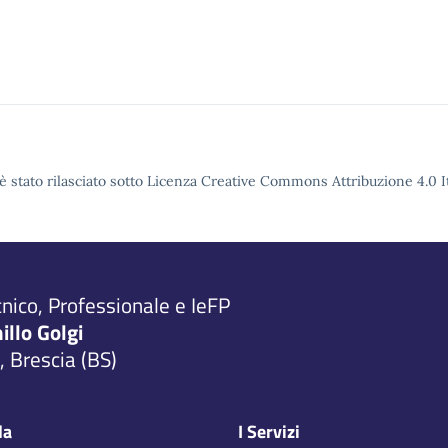
è stato rilasciato sotto Licenza Creative Commons Attribuzione 4.0 It
cnico, Professionale e IeFP
millo Golgi
 Brescia (BS)
la
I Servizi