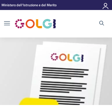
Vai ai contenuti
Vai al menu di navigazione
Vai al footer
Ministero dell'Istruzione e del Merito