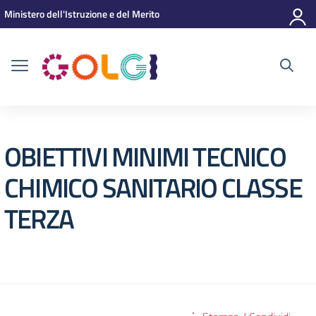
Vai ai contenuti
Vai al menu di navigazione
Vai al footer
Ministero dell'Istruzione e del Merito
OBIETTIVI MINIMI TECNICO
CHIMICO SANITARIO CLASSE
TERZA