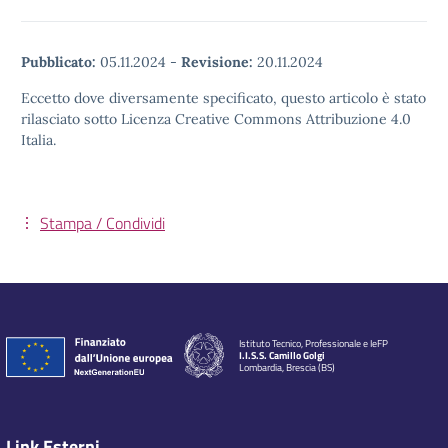
Pubblicato:
05.11.2024
-
Revisione:
20.11.2024
Eccetto dove diversamente specificato, questo articolo è stato
rilasciato sotto Licenza Creative Commons Attribuzione 4.0
Italia.
Stampa / Condividi
Istituto Tecnico, Professionale e IeFP
I.I.S.S. Camillo Golgi
Lombardia, Brescia (BS)
Link Esterni