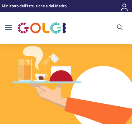
Vai ai contenuti
Vai al menu di navigazione
Vai al footer
Ministero dell'Istruzione e del Merito