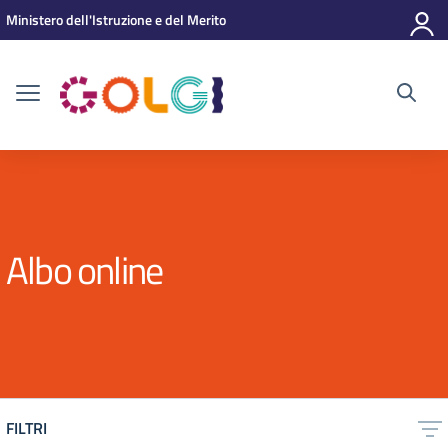
Vai ai contenuti
Vai al menu di navigazione
Vai al footer
Ministero dell'Istruzione e del Merito
Albo online
FILTRI