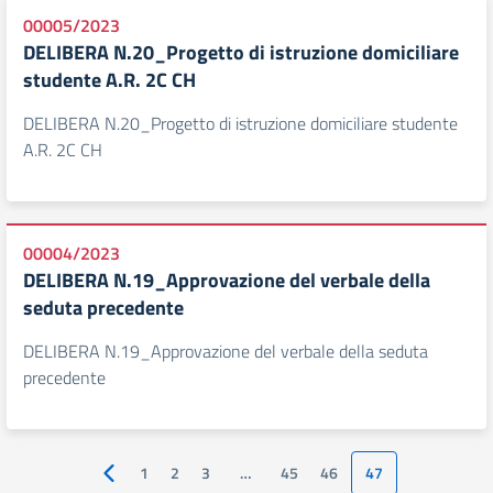
00005/2023
DELIBERA N.20_Progetto di istruzione domiciliare
studente A.R. 2C CH
DELIBERA N.20_Progetto di istruzione domiciliare studente
A.R. 2C CH
00004/2023
DELIBERA N.19_Approvazione del verbale della
seduta precedente
DELIBERA N.19_Approvazione del verbale della seduta
precedente
1
2
3
…
45
46
47
Pagina precedente