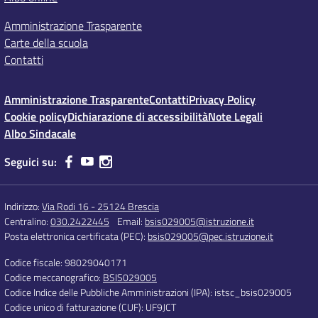
Amministrazione Trasparente
Carte della scuola
Contatti
Amministrazione Trasparente
Contatti
Privacy Policy
Cookie policy
Dichiarazione di accessibilità
Note Legali
Albo Sindacale
Seguici su:
Indirizzo:
Via Rodi 16 - 25124 Brescia
Centralino:
030.2422445
Email:
bsis029005@istruzione.it
Posta elettronica certificata (PEC):
bsis029005@pec.istruzione.it
Codice fiscale: 98029040171
Codice meccanografico:
BSIS029005
Codice Indice delle Pubbliche Amministrazioni (IPA): istsc_bsis029005
Codice unico di fatturazione (CUF): UF9JCT