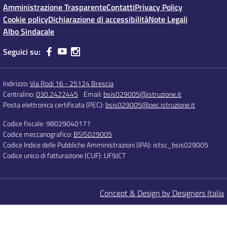
Amministrazione Trasparente
Contatti
Privacy Policy
Cookie policy
Dichiarazione di accessibilità
Note Legali
Albo Sindacale
Seguici su:
Indirizzo:
Via Rodi 16 - 25124 Brescia
Centralino:
030.2422445
Email:
bsis029005@istruzione.it
Posta elettronica certificata (PEC):
bsis029005@pec.istruzione.it
Codice fiscale: 98029040171
Codice meccanografico:
BSIS029005
Codice Indice delle Pubbliche Amministrazioni (IPA): istsc_bsis029005
Codice unico di fatturazione (CUF): UF9JCT
Concept & Design by Designers Italia