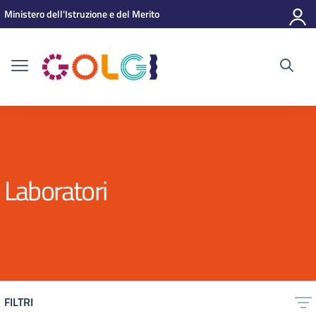
Vai ai contenuti
Vai al menu di navigazione
Vai al footer
Ministero dell'Istruzione e del Merito
Laboratori
FILTRI