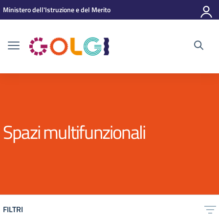
Vai ai contenuti
Vai al menu di navigazione
Vai al footer
Ministero dell'Istruzione e del Merito
Spazi multifunzionali
FILTRI