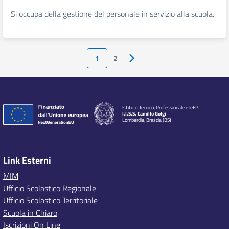
Si occupa della gestione del personale in servizio alla scuola.
1
2
Pagina successiva
Istituto Tecnico, Professionale e IeFP
I.I.S.S. Camillo Golgi
Lombardia, Brescia (BS)
Link Esterni
MIM
Ufficio Scolastico Regionale
Ufficio Scolastico Territoriale
Scuola in Chiaro
Iscrizioni On Line