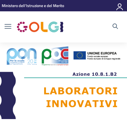
Vai ai contenuti
Vai al menu di navigazione
Vai al footer
Ministero dell'Istruzione e del Merito