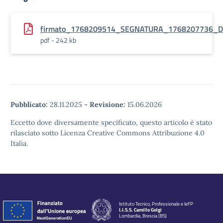
firmato_1768209514_SEGNATURA_1768207736_Dec.
pdf - 242 kb
Pubblicato:
28.11.2025
-
Revisione:
15.06.2026
Eccetto dove diversamente specificato, questo articolo è stato
rilasciato sotto Licenza Creative Commons Attribuzione 4.0
Italia.
Istituto Tecnico, Professionale e IeFP
I.I.S.S. Camillo Golgi
Lombardia, Brescia (BS)