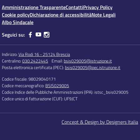
Amministrazione Trasparente
Contatti
Privacy Policy
Cookie policy
Dichiarazione di accessibilità
Note Legali
Albo Sindacale
Seguici su:
Indirizzo:
Via Rodi 16 - 25124 Brescia
Centralino:
030.2422445
Email:
bsis029005@istruzione.it
Posta elettronica certificata (PEC):
bsis029005@pec.istruzione.it
Codice fiscale: 98029040171
Codice meccanografico:
BSIS029005
Codice Indice delle Pubbliche Amministrazioni (IPA): istsc_bsis029005
Codice unico di fatturazione (CUF): UF9JCT
Concept & Design by Designers Italia