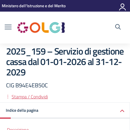
Vai ai contenuti
Vai al menu di navigazione
Vai al footer
Ministero dell'Istruzione e del Merito
2025_159 – Servizio di gestione
cassa dal 01-01-2026 al 31-12-
2029
CIG B94E4EB50C
Stampa / Condividi
Indice della pagina
Descrizione