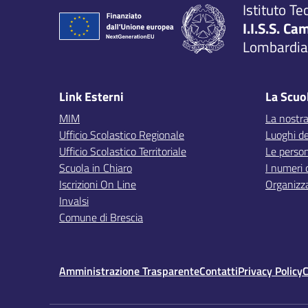
Istituto Te
I.I.S.S. Ca
Lombardia,
Link Esterni
La Scuo
MIM
La nostra
Ufficio Scolastico Regionale
Luoghi de
Ufficio Scolastico Territoriale
Le perso
Scuola in Chiaro
I numeri 
Iscrizioni On Line
Organizz
Invalsi
Comune di Brescia
Amministrazione Trasparente
Contatti
Privacy Policy
C