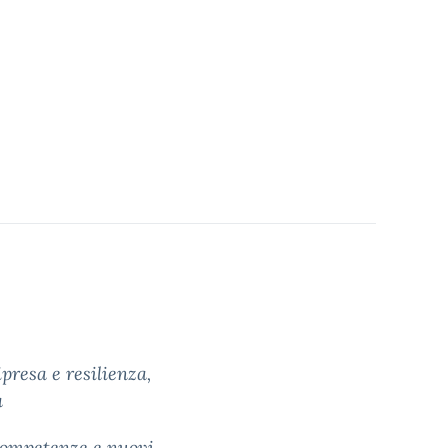
presa e resilienza,
a
competenze e nuovi