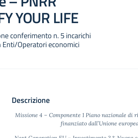
ne – PNRR
FY YOUR LIFE
one conferimento n. 5 incarichi
n Enti/Operatori economici
Descrizione
Missione 4 –
Componente 1 Piano nazionale di ri
finanziato dall’Unione europe
Next Generation EU – Investimento 3.1: Nuove 