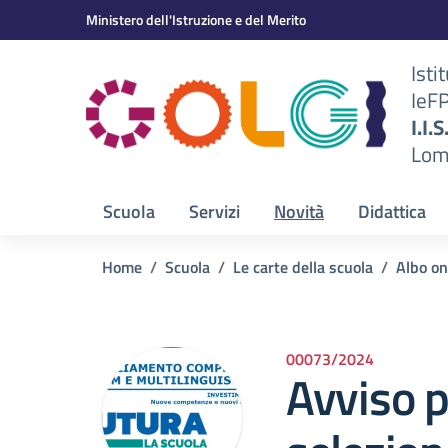
Vai ai contenuti
Vai al menu di navigazione
Vai al footer
Ministero dell'Istruzione e del Merito
Isti
IeF
BS)
I.I.
Lom
Scuola
Servizi
Novità
Didattica
Home
Scuola
Le carte della scuola
Albo on
00073/2024
Avviso p