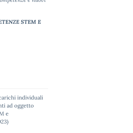
ETENZE STEM E
carichi individuali
nti ad oggetto
EM e
023)