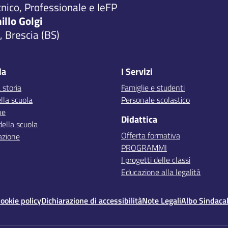
cnico, Professionale e IeFP
millo Golgi
 Brescia (BS)
la
I Servizi
 storia
Famiglie e studenti
lla scuola
Personale scolastico
ne
Didattica
della scuola
Offerta formativa
azione
PROGRAMMI
I progetti delle classi
Educazione alla legalità
ookie policy
Dichiarazione di accessibilità
Note Legali
Albo Sindaca