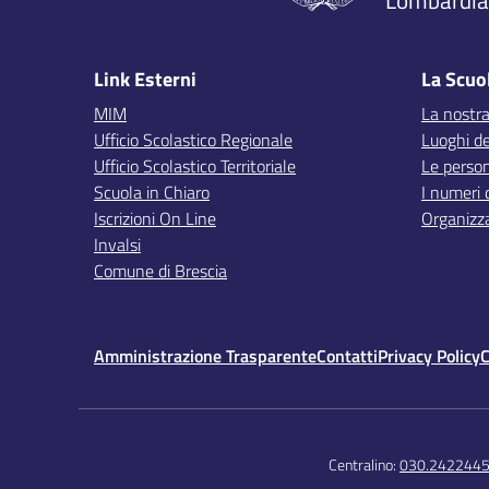
Lombardia,
Link Esterni
La Scuo
MIM
La nostra
Ufficio Scolastico Regionale
Luoghi de
Ufficio Scolastico Territoriale
Le perso
Scuola in Chiaro
I numeri 
Iscrizioni On Line
Organizz
Invalsi
Comune di Brescia
Amministrazione Trasparente
Contatti
Privacy Policy
C
Centralino:
030.242244