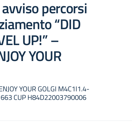
i avviso percorsi
nziamento “DID
VEL UP!” –
NJOY YOUR
 ENJOY YOUR GOLGI M4C1I1.4-
1663 CUP H84D22003790006