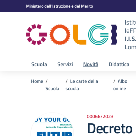
Vai ai contenuti
Vai al menu di navigazione
Vai al footer
Ministero dell'Istruzione e del Merito
Isti
IeF
BS)
I.I.
Lom
Scuola
Servizi
Novità
Didattica
Home
Le carte della
Albo
Scuola
scuola
online
00066/2023
Decreto