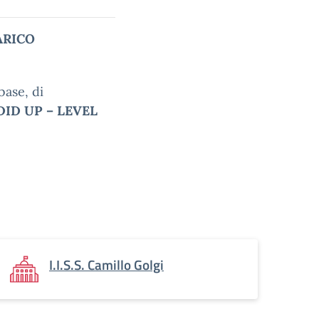
ARICO
ase, di
DID UP – LEVEL
I.I.S.S. Camillo Golgi