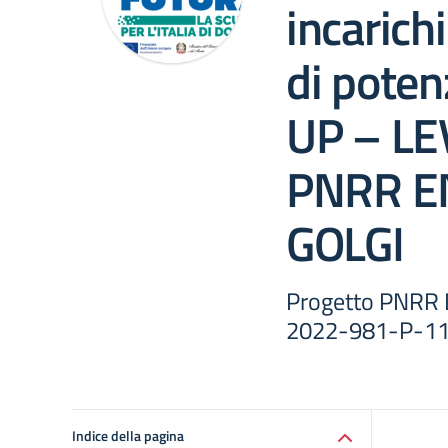
incarich
di pote
UP – LE
PNRR E
GOLGI
Progetto PNRR
2022-981-P-1
Indice della pagina