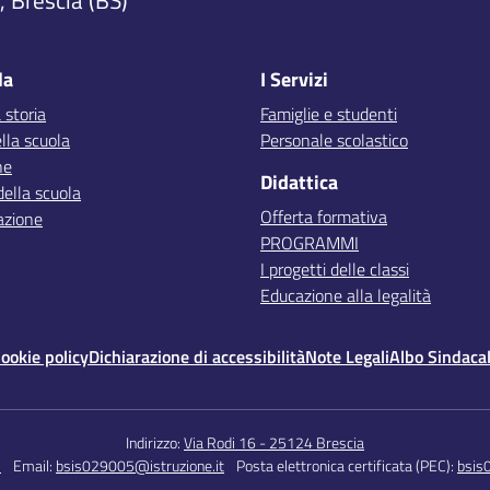
 Brescia (BS)
la
I Servizi
 storia
Famiglie e studenti
lla scuola
Personale scolastico
ne
Didattica
della scuola
Offerta formativa
azione
PROGRAMMI
I progetti delle classi
Educazione alla legalità
ookie policy
Dichiarazione di accessibilità
Note Legali
Albo Sindaca
Indirizzo:
Via Rodi 16 - 25124 Brescia
5
Email:
bsis029005@istruzione.it
Posta elettronica certificata (PEC):
bsis