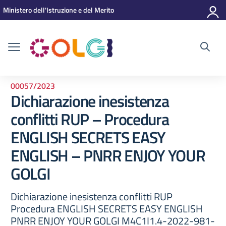
Vai ai contenuti
Vai al menu di navigazione
Vai al footer
Ministero dell'Istruzione e del Merito
00057/2023
Dichiarazione inesistenza
conflitti RUP – Procedura
ENGLISH SECRETS EASY
ENGLISH – PNRR ENJOY YOUR
GOLGI
Dichiarazione inesistenza conflitti RUP
Procedura ENGLISH SECRETS EASY ENGLISH
PNRR ENJOY YOUR GOLGI M4C1I1.4-2022-981-