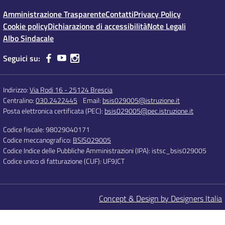
Amministrazione Trasparente
Contatti
Privacy Policy
Cookie policy
Dichiarazione di accessibilità
Note Legali
Albo Sindacale
Seguici su:
Indirizzo:
Via Rodi 16 - 25124 Brescia
Centralino:
030.2422445
Email:
bsis029005@istruzione.it
Posta elettronica certificata (PEC):
bsis029005@pec.istruzione.it
Codice fiscale: 98029040171
Codice meccanografico:
BSIS029005
Codice Indice delle Pubbliche Amministrazioni (IPA): istsc_bsis029005
Codice unico di fatturazione (CUF): UF9JCT
Concept & Design by Designers Italia