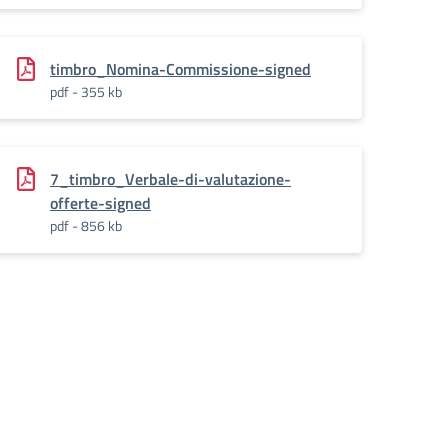
timbro_Nomina-Commissione-signed
pdf - 355 kb
7_timbro_Verbale-di-valutazione-
offerte-signed
pdf - 856 kb