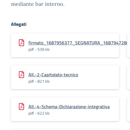
mediante bar interno.
Allegati
firmato_1687956377_SEGNATURA_1687947288
pdf - 539 kb
All.-2-Capitolato-tecnico
pdf - 821 kb
All.-4-Schema-Dichiarazione-integrativa
pdf - 622 kb