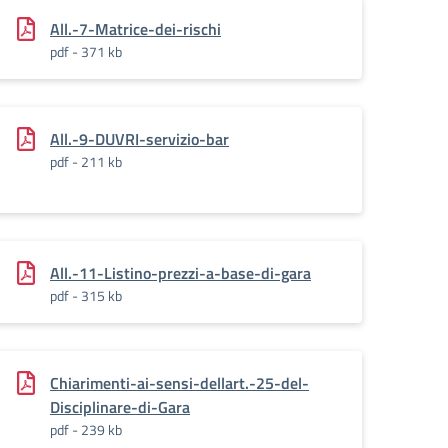
All.-7-Matrice-dei-rischi
pdf - 371 kb
All.-9-DUVRI-servizio-bar
pdf - 211 kb
All.-11-Listino-prezzi-a-base-di-gara
pdf - 315 kb
Chiarimenti-ai-sensi-dellart.-25-del-
Disciplinare-di-Gara
pdf - 239 kb