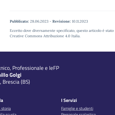
Pubblicato:
28.06.2023
-
Revisione:
10.11.2023
Eccetto dove diversamente specificato, questo articolo è stato 
Creative Commons Attribuzione 4.0 Italia.
cnico, Professionale e IeFP
millo Golgi
 Brescia (BS)
la
I Servizi
 storia
Famiglie e studenti
lla scuola
Personale scolastico