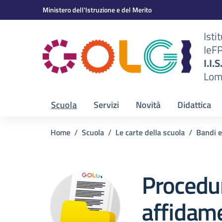
Vai ai contenuti
Vai al menu di navigazione
Vai al footer
Ministero dell'Istruzione e del Merito
Isti
IeF
BS)
I.I.
Lom
Scuola
Servizi
Novità
Didattica
Home
Scuola
Le carte della scuola
Bandi e
Procedu
affidame