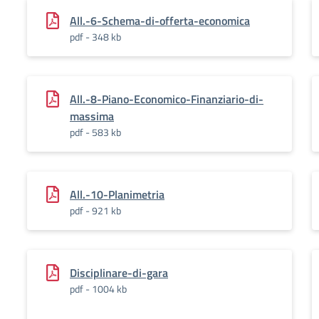
All.-6-Schema-di-offerta-economica
pdf - 348 kb
All.-8-Piano-Economico-Finanziario-di-
massima
pdf - 583 kb
All.-10-Planimetria
pdf - 921 kb
Disciplinare-di-gara
pdf - 1004 kb