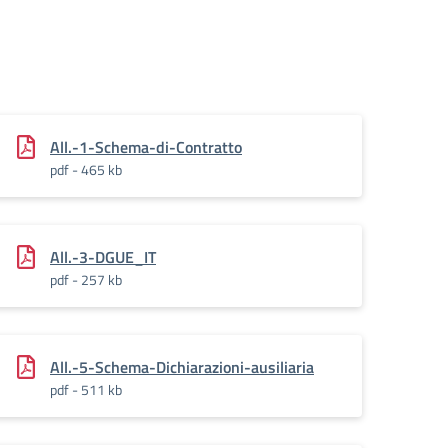
_determina_BAR
All.-1-Schema-di-Contratto
pdf - 465 kb
All.-3-DGUE_IT
pdf - 257 kb
All.-5-Schema-Dichiarazioni-ausiliaria
pdf - 511 kb