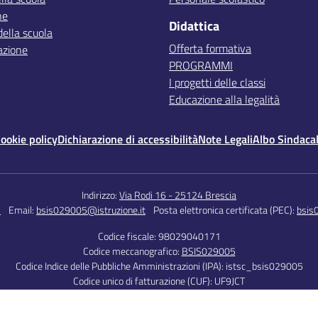
ne
Didattica
della scuola
Offerta formativa
azione
PROGRAMMI
I progetti delle classi
Educazione alla legalità
ookie policy
Dichiarazione di accessibilità
Note Legali
Albo Sindaca
Indirizzo:
Via Rodi 16 - 25124 Brescia
5
Email:
bsis029005@istruzione.it
Posta elettronica certificata (PEC):
bsis
Codice fiscale: 98029040171
Codice meccanografico:
BSIS029005
Codice Indice delle Pubbliche Amministrazioni (IPA): istsc_bsis029005
Codice unico di fatturazione (CUF): UF9JCT