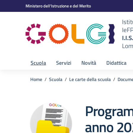
Vai ai contenuti
Vai al menu di navigazione
Vai al footer
Ministero dell'Istruzione e del Merito
Isti
IeF
BS)
I.I.
Lom
Scuola
Servizi
Novità
Didattica
Home
Scuola
Le carte della scuola
Docume
Progra
anno 2