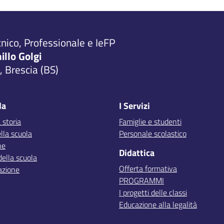
cnico, Professionale e IeFP
millo Golgi
 Brescia (BS)
la
I Servizi
 storia
Famiglie e studenti
lla scuola
Personale scolastico
ne
Didattica
della scuola
Offerta formativa
azione
PROGRAMMI
I progetti delle classi
Educazione alla legalità