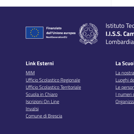
Istituto Te
I.I.S.S. Ca
Lombardia,
Link Esterni
La Scuo
MIM
La nostra
Ufficio Scolastico Regionale
Luoghi de
Ufficio Scolastico Territoriale
Le perso
Scuola in Chiaro
I numeri 
Iscrizioni On Line
Organizz
Invalsi
Comune di Brescia